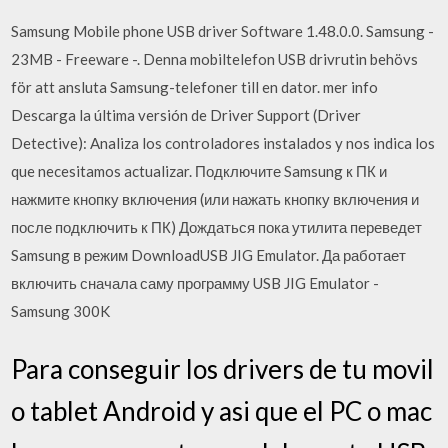
Samsung Mobile phone USB driver Software 1.48.0.0. Samsung -
23MB - Freeware -. Denna mobiltelefon USB drivrutin behövs
för att ansluta Samsung-telefoner till en dator. mer info
Descarga la última versión de Driver Support (Driver
Detective): Analiza los controladores instalados y nos indica los
que necesitamos actualizar. Подключите Samsung к ПК и
нажмите кнопку включения (или нажать кнопку включения и
после подключить к ПК) Дождаться пока утилита переведет
Samsung в режим DownloadUSB JIG Emulator. Да работает
включить сначала саму программу USB JIG Emulator -
Samsung 300K
Para conseguir los drivers de tu movil
o tablet Android y asi que el PC o mac