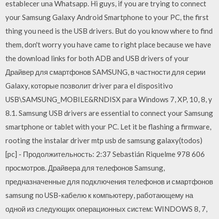
establecer una Whatsapp. Hi guys, if you are trying to connect
your Samsung Galaxy Android Smartphone to your PC, the first
thing you need is the USB drivers. But do you know where to find
them, don't worry you have came to right place because we have
the download links for both ADB and USB drivers of your
Драйвер для смартфонов SAMSUNG, в частности для серии
Galaxy, которые позволит driver para el dispositivo
USB\SAMSUNG_MOBILE&RNDISX para Windows 7, XP, 10, 8, y
8.1. Samsung USB drivers are essential to connect your Samsung
smartphone or tablet with your PC. Let it be flashing a firmware,
rooting the instalar driver mtp usb de samsung galaxy(todos)
[pc] - Продолжительность: 2:37 Sebastián Riquelme 978 606
просмотров. Драйвера для телефонов Samsung,
предназначенные для подключения телефонов и смартфонов
samsung по USB-кабелю к компьютеру, работающему на
одной из следующих операционных систем: WINDOWS 8, 7,