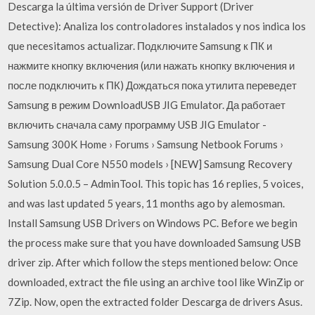
Descarga la última versión de Driver Support (Driver
Detective): Analiza los controladores instalados y nos indica los
que necesitamos actualizar. Подключите Samsung к ПК и
нажмите кнопку включения (или нажать кнопку включения и
после подключить к ПК) Дождаться пока утилита переведет
Samsung в режим DownloadUSB JIG Emulator. Да работает
включить сначала саму программу USB JIG Emulator -
Samsung 300K Home › Forums › Samsung Netbook Forums ›
Samsung Dual Core N550 models › [NEW] Samsung Recovery
Solution 5.0.0.5 – AdminTool. This topic has 16 replies, 5 voices,
and was last updated 5 years, 11 months ago by alemosman.
Install Samsung USB Drivers on Windows PC. Before we begin
the process make sure that you have downloaded Samsung USB
driver zip. After which follow the steps mentioned below: Once
downloaded, extract the file using an archive tool like WinZip or
7Zip. Now, open the extracted folder Descarga de drivers Asus.